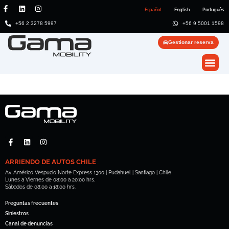
Español
English
Português
+56 2 3278 5997
+56 9 5001 1598
Gestionar reserva
ARRIENDO DE AUTOS CHILE
Av. Américo Vespucio Norte Express 1300 | Pudahuel | Santiago | Chile
Lunes a Viernes de 08:00 a 20:00 hrs.
Sábados de 08:00 a 18:00 hrs.
Preguntas frecuentes
Siniestros
Canal de denuncias