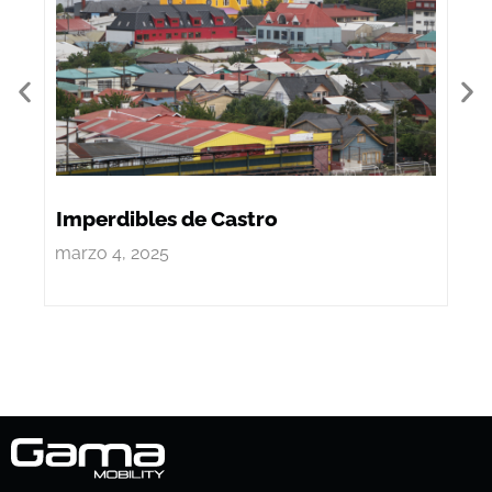
Imperdibles de Castro
Re
de
marzo 4, 2025
febr