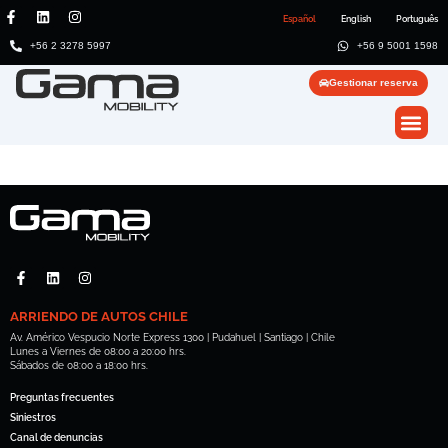
Español
English
Português
+56 2 3278 5997
+56 9 5001 1598
Gestionar reserva
ARRIENDO DE AUTOS CHILE
Av. Américo Vespucio Norte Express 1300 | Pudahuel | Santiago | Chile
Lunes a Viernes de 08:00 a 20:00 hrs.
Sábados de 08:00 a 18:00 hrs.
Preguntas frecuentes
Siniestros
Canal de denuncias