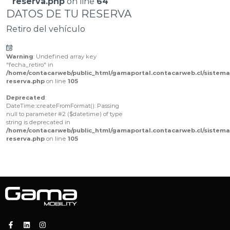
reserva.php
on line
64
DATOS DE TU RESERVA
Retiro del vehículo
Warning
: Undefined array key
"fecha_retiro" in
/home/contacarweb/public_html/gamaportal.contacarweb.cl/sistema
reserva.php
on line
105
Deprecated
:
DateTime::createFromFormat(): Passing
null to parameter #2 ($datetime) of type
string is deprecated in
/home/contacarweb/public_html/gamaportal.contacarweb.cl/sistema
reserva.php
on line
105