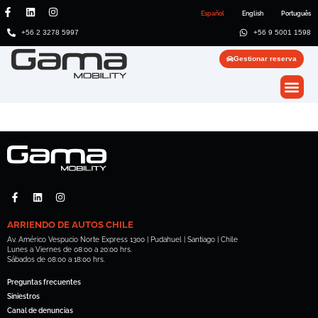
Español
English
Português
+56 2 3278 5997
+56 9 5001 1598
Gestionar reserva
ARRIENDO DE AUTOS CHILE
Av. Américo Vespucio Norte Express 1300 | Pudahuel | Santiago | Chile
Lunes a Viernes de 08:00 a 20:00 hrs.
Sábados de 08:00 a 18:00 hrs.
Preguntas frecuentes
Siniestros
Canal de denuncias