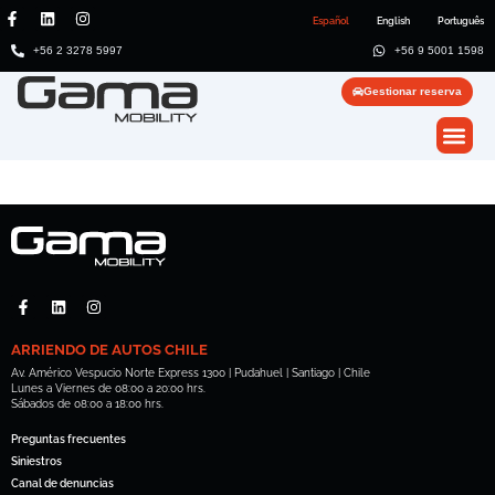
Español
English
Português
+56 2 3278 5997
+56 9 5001 1598
Gestionar reserva
ARRIENDO DE AUTOS CHILE
Av. Américo Vespucio Norte Express 1300 | Pudahuel | Santiago | Chile
Lunes a Viernes de 08:00 a 20:00 hrs.
Sábados de 08:00 a 18:00 hrs.
Preguntas frecuentes
Siniestros
Canal de denuncias