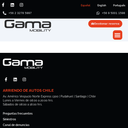
Español
English
Português
+56 2 3278 5997
+56 9 5001 1598
Gestionar reserva
ARRIENDO DE AUTOS CHILE
Av. Américo Vespucio Norte Express 1300 | Pudahuel | Santiago | Chile
Lunes a Viernes de 08:00 a 20:00 hrs.
Sábados de 08:00 a 18:00 hrs.
Preguntas frecuentes
Siniestros
Canal de denuncias