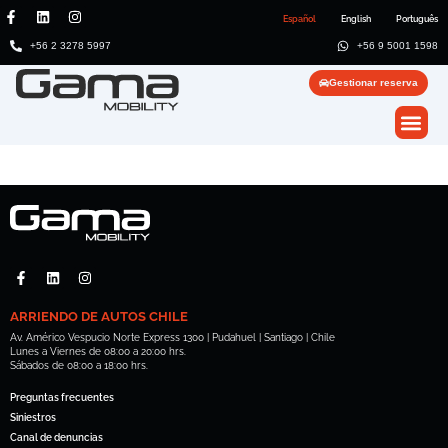
Español
English
Português
+56 2 3278 5997
+56 9 5001 1598
Gestionar reserva
ARRIENDO DE AUTOS CHILE
Av. Américo Vespucio Norte Express 1300 | Pudahuel | Santiago | Chile
Lunes a Viernes de 08:00 a 20:00 hrs.
Sábados de 08:00 a 18:00 hrs.
Preguntas frecuentes
Siniestros
Canal de denuncias