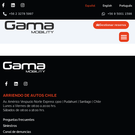
Español
English
Português
+56 2 3278 5997
+56 9 5001 1598
Gestionar reserva
ARRIENDO DE AUTOS CHILE
Av. Américo Vespucio Norte Express 1300 | Pudahuel | Santiago | Chile
Lunes a Viernes de 08:00 a 20:00 hrs.
Sábados de 08:00 a 18:00 hrs.
Preguntas frecuentes
Siniestros
Canal de denuncias