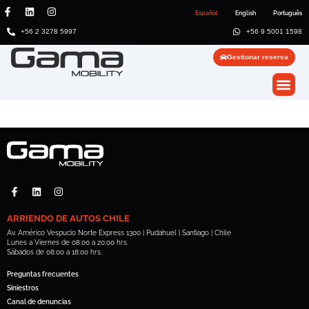
Español
English
Português
+56 2 3278 5997
+56 9 5001 1598
Gestionar reserva
ARRIENDO DE AUTOS CHILE
Av. Américo Vespucio Norte Express 1300 | Pudahuel | Santiago | Chile
Lunes a Viernes de 08:00 a 20:00 hrs.
Sábados de 08:00 a 18:00 hrs.
Preguntas frecuentes
Siniestros
Canal de denuncias