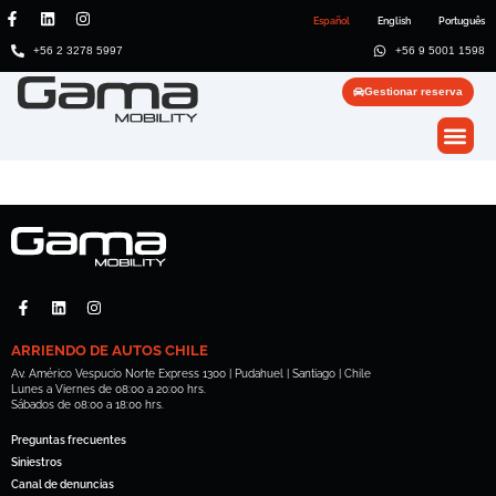
Español
English
Português
+56 2 3278 5997
+56 9 5001 1598
Gestionar reserva
ARRIENDO DE AUTOS CHILE
Av. Américo Vespucio Norte Express 1300 | Pudahuel | Santiago | Chile
Lunes a Viernes de 08:00 a 20:00 hrs.
Sábados de 08:00 a 18:00 hrs.
Preguntas frecuentes
Siniestros
Canal de denuncias