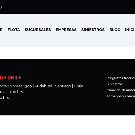
8
AR
FLOTA
SUCURSALES
EMPRESAS
SINIESTROS
BLOG
INIC
OS CHILE
Preguntas frecue
Siniestros
rte Express 1300 | Pudahuel | Santiago | Chile
Canal de denunci
 a 20:00 hrs.
Términos y condi
0 hrs.