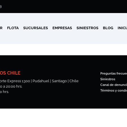
8
AR
FLOTA
SUCURSALES
EMPRESAS
SINIESTROS
BLOG
INIC
OS CHILE
Preguntas frecue
Siniestros
rte Express 1300 | Pudahuel | Santiago | Chile
Canal de denunci
 a 20:00 hrs.
Términos y condi
0 hrs.