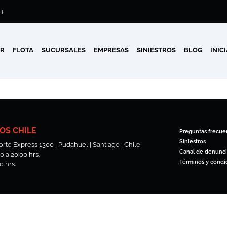
8
AR
FLOTA
SUCURSALES
EMPRESAS
SINIESTROS
BLOG
INIC
OS CHILE
Preguntas frecue
Siniestros
rte Express 1300 | Pudahuel | Santiago | Chile
Canal de denunci
 a 20:00 hrs.
Términos y condi
0 hrs.