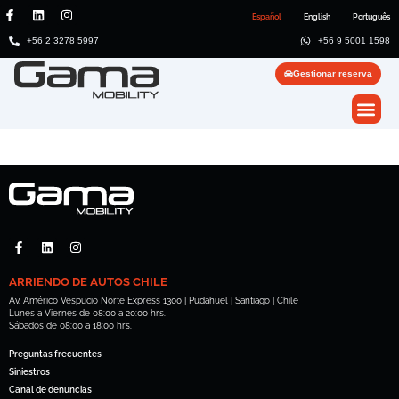
Español
English
Português
+56 2 3278 5997
+56 9 5001 1598
Gestionar reserva
ARRIENDO DE AUTOS CHILE
Av. Américo Vespucio Norte Express 1300 | Pudahuel | Santiago | Chile
Lunes a Viernes de 08:00 a 20:00 hrs.
Sábados de 08:00 a 18:00 hrs.
Preguntas frecuentes
Siniestros
Canal de denuncias