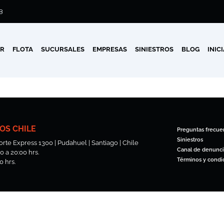
8
AR
FLOTA
SUCURSALES
EMPRESAS
SINIESTROS
BLOG
INIC
OS CHILE
Preguntas frecue
Siniestros
rte Express 1300 | Pudahuel | Santiago | Chile
Canal de denunci
 a 20:00 hrs.
Términos y condi
0 hrs.