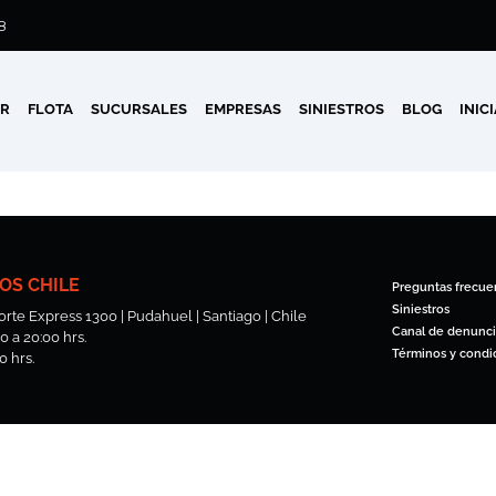
8
AR
FLOTA
SUCURSALES
EMPRESAS
SINIESTROS
BLOG
INIC
OS CHILE
Preguntas frecue
Siniestros
rte Express 1300 | Pudahuel | Santiago | Chile
Canal de denunci
 a 20:00 hrs.
Términos y condi
0 hrs.