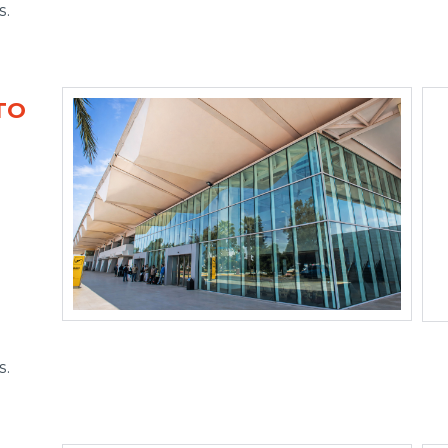
s.
TO
s.