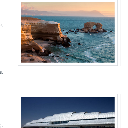
a,
s.
ón