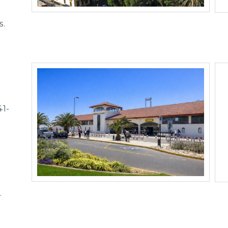
s.
41-
.