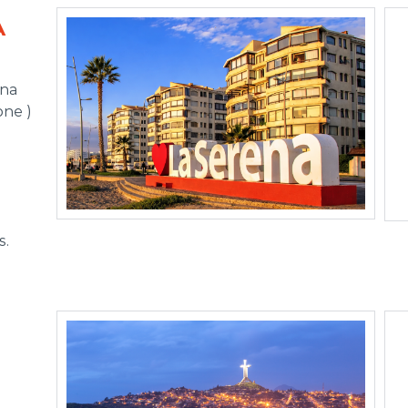
A
ina
one )
s.