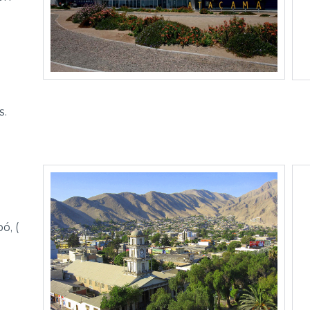
s.
ó, (