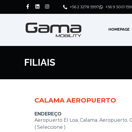
+56 2 3278 5997
+56 9 5001 159
HOMEPAGE
FILIAIS
CALAMA AEROPUERTO
ENDEREÇO
Aeropuerto El Loa, Calama, Aeropuerto, C
( Seleccione )